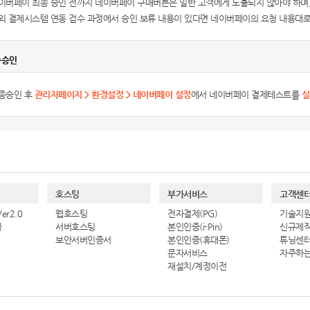
이버페이 최종 승인 전까지 네이버페이 구매버튼은 일반 고객에게 노출되지 않아야 하며
외 결제시스템 연동 검수 과정에서 승인 보류 내용이 있다면 네이버페이의 요청 내용대로
종승인
종승인 후
관리자페이지 > 환경설정 > 네이버페이 설정
에서 네이버페이 결제테스트를
실
호스팅
부가서비스
고객센
r2.0
웹호스팅
전자결제(PG)
기술지
몰
서버호스팅
본인인증(i-Pin)
신규제
보안서버인증서
본인인증(휴대폰)
튜닝센
문자서비스
자주하
재설치/계정이전