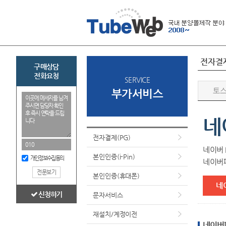
전자결제
구매상담
전화요청
SERVICE
토
부가서비스
네
전자결제(PG)
네이버 
본인인증(i-Pin)
개인정보수집동의
네이버페
전문보기
본인인증(휴대폰)
네
신청하기
문자서비스
재설치/계정이전
네이버