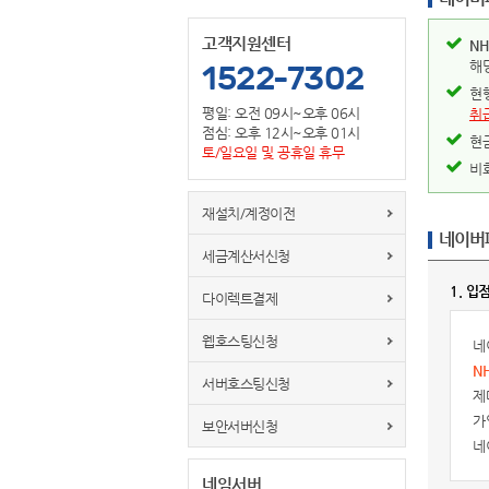
고객지원센터
NH
해
1522-7302
현
평일: 오전 09시~오후 06시
취
점심: 오후 12시~오후 01시
현
토/일요일 및 공휴일 휴무
비
재설치/계정이전
네이버
세금계산서신청
1. 입
다이렉트결제
웹호스팅신청
네
N
서버호스팅신청
제
가
보안서버신청
네
네임서버