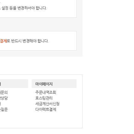
,
 설정 등을 변경하셔야 합니다.
결제
로 반드시 변경해야 합니다.
터
마이페이지
원문의
주문내역조회
작상담
호스팅관리
터
세금계산서신청
는질문
다이렉트결제