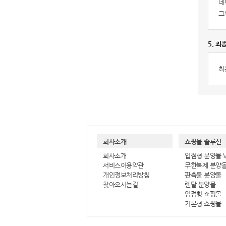
네
그
5. 최
최
회사소개
쇼핑몰 솔루션
회사소개
입점형 분양몰 Ve
서비스이용약관
무한복제 분양
개인정보처리방침
판촉물 분양몰
찾아오시는길
렌탈 분양몰
입점형 쇼핑몰
기본형 쇼핑몰