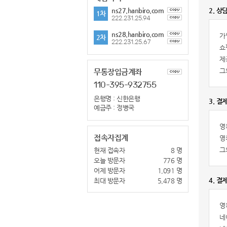
ns27.hanbiro.com
2. 상
1차
222.231.25.94
ns28.hanbiro.com
가
2차
222.231.25.67
쇼
제
그
무통장입금계좌
110-395-932755
은행명 : 신한은행
3. 결
예금주 : 정병국
영
접속자집계
영
그
현재 접속자
8 명
오늘 방문자
776 명
어제 방문자
1,091 명
4. 결
최대 방문자
5,478 명
영
네