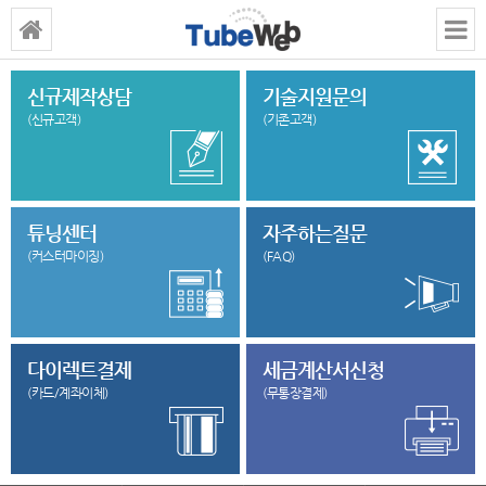
신규제작상담
기술지원문의
(신규고객)
(기존고객)
튜닝센터
자주하는질문
(커스터마이징)
(FAQ)
다이렉트결제
세금계산서신청
(카드/계좌이체)
(무통장결제)