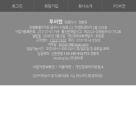
로그인
회원가입
회사소개
PC버전
투비웹
대표이사 : 정병국
강원특별자치도 원주시 시청로 22, 리젠트프라자 2층 203호
사업자등록번호 : 272-27-01799
통신판매업신고 : 제2024-강원원주-01752호
설립일 : 2008년 3월 8일
개인정보보호책임자 : 최정윤
고객센터 :
1522-7302
팩스 : 070-7614-3500
이메일 :
jbk5619@naver.com
상담가능시간 : 오전 09시~오후 06시 (토/일요일 및 공휴일 휴무)
입금계좌 : 신한은행
110-395-932755
정병국
Hosting by (주)한비로
사업자정보확인
이용약관
개인정보처리방침
COPYRIGHT © TUBEWEB. ALL RIGHTS RESERVED.